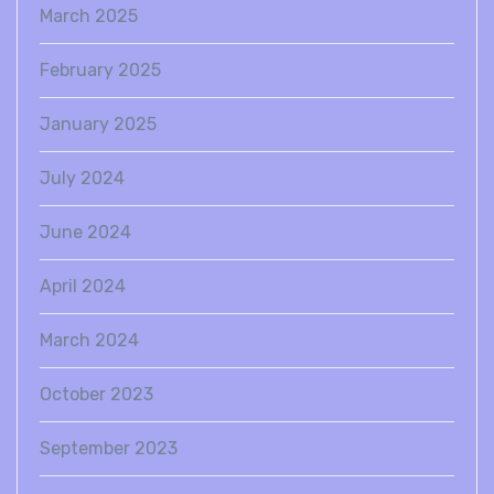
March 2025
February 2025
January 2025
July 2024
June 2024
April 2024
March 2024
October 2023
September 2023