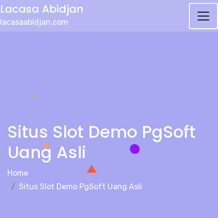
Skip
Lacasa Abidjan
to
lacasaabidjan.com
content
Situs Slot Demo PgSoft
Uang Asli
Home
Situs Slot Demo PgSoft Uang Asli