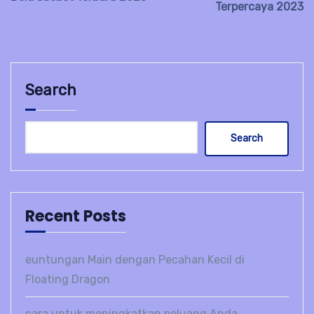
Terpercaya 2023
Search
Search
Recent Posts
euntungan Main dengan Pecahan Kecil di
Floating Dragon
cara untuk meningkatkan peluang Anda