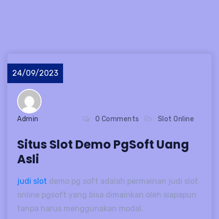
24/09/2023
Admin
0 Comments
Slot Online
Situs Slot Demo PgSoft Uang
Asli
judi slot
demo pg soft adalah permainan judi slot
online pgsoft yang bisa dimainkan oleh siapapun
tanpa harus menggunakan modal.