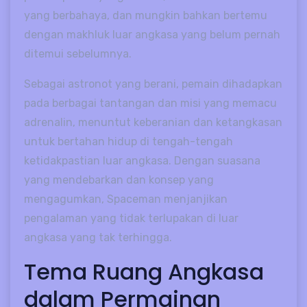
yang berbahaya, dan mungkin bahkan bertemu
dengan makhluk luar angkasa yang belum pernah
ditemui sebelumnya.
Sebagai astronot yang berani, pemain dihadapkan
pada berbagai tantangan dan misi yang memacu
adrenalin, menuntut keberanian dan ketangkasan
untuk bertahan hidup di tengah-tengah
ketidakpastian luar angkasa. Dengan suasana
yang mendebarkan dan konsep yang
mengagumkan, Spaceman menjanjikan
pengalaman yang tidak terlupakan di luar
angkasa yang tak terhingga.
Tema Ruang Angkasa
dalam Permainan