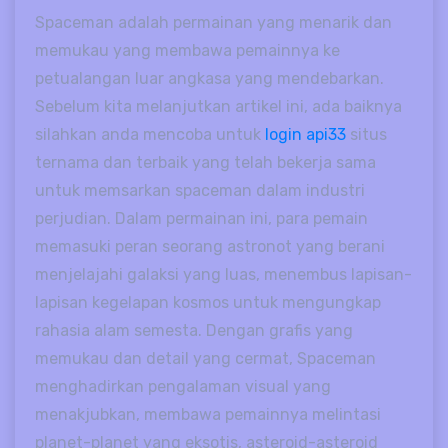
Spaceman adalah permainan yang menarik dan
memukau yang membawa pemainnya ke
petualangan luar angkasa yang mendebarkan.
Sebelum kita melanjutkan artikel ini, ada baiknya
silahkan anda mencoba untuk
login api33
situs
ternama dan terbaik yang telah bekerja sama
untuk memsarkan spaceman dalam industri
perjudian. Dalam permainan ini, para pemain
memasuki peran seorang astronot yang berani
menjelajahi galaksi yang luas, menembus lapisan-
lapisan kegelapan kosmos untuk mengungkap
rahasia alam semesta. Dengan grafis yang
memukau dan detail yang cermat, Spaceman
menghadirkan pengalaman visual yang
menakjubkan, membawa pemainnya melintasi
planet-planet yang eksotis, asteroid-asteroid