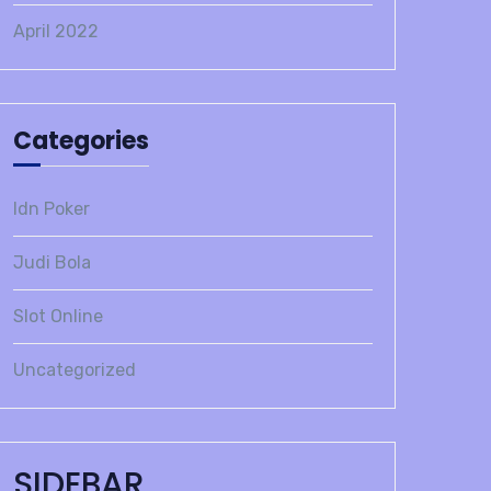
April 2022
Categories
Idn Poker
Judi Bola
Slot Online
Uncategorized
SIDEBAR