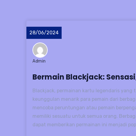
28/06/2024
Admin
Bermain Blackjack: Sensasi
Blackjack, permainan kartu legendaris yang 
keunggulan menarik para pemain dari berbag
mencoba peruntungan atau pemain berpengal
memiliki sesuatu untuk semua orang. Berbag
dapat memberikan permainan ini menjadi pop